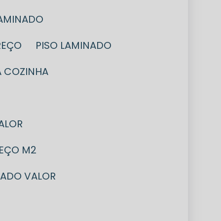
LAMINADO
REÇO
PISO LAMINADO
A COZINHA
VALOR
REÇO M2
INADO VALOR