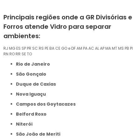
Principais regiões onde a GR Divisórias e
Forros atende Vidro para separar
ambientes:
RJ
MG
ES
SP
PR
SC
RS
PE
BA
CE
GO e DF
AM
PA
AC
AL
AP
MA
MT
MS
PB
PI
RN
RO
RR
SE
TO
Rio de Janeiro
São Gonçalo
Duque de Caxias
Nova Iguaçu
Campos dos Goytacazes
Belford Roxo
Niterói
São João de Meriti