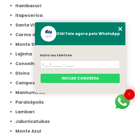
Itambacuri
Itapecerica
Santa Vitória
Olá! Fale agora pelo WhatsApp
Carmo do Rio Claro
Monte Santo de Minas
Lajinha
Insira seu telefone
Conselheiro Pena
Divino
INICIAR CONVERSA
Campestre
Manhumirim
1
Paraisópolis
Lambari
Jaboticatubas
Monte Azul