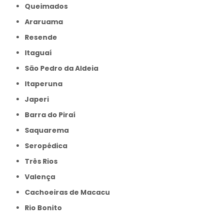
Queimados
Araruama
Resende
Itaguaí
São Pedro da Aldeia
Itaperuna
Japeri
Barra do Piraí
Saquarema
Seropédica
Três Rios
Valença
Cachoeiras de Macacu
Rio Bonito