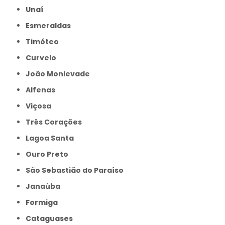
Unaí
Esmeraldas
Timóteo
Curvelo
João Monlevade
Alfenas
Viçosa
Três Corações
Lagoa Santa
Ouro Preto
São Sebastião do Paraíso
Janaúba
Formiga
Cataguases