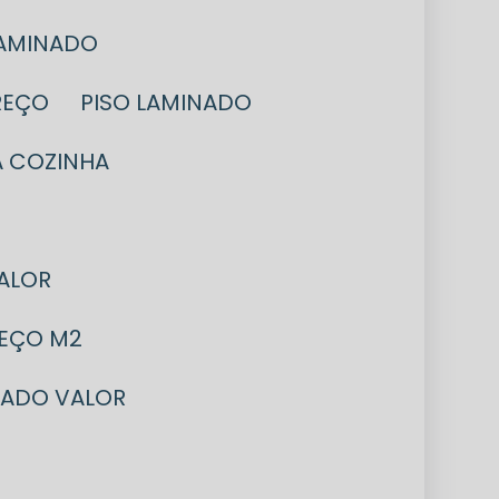
LAMINADO
REÇO
PISO LAMINADO
A COZINHA
VALOR
REÇO M2
INADO VALOR