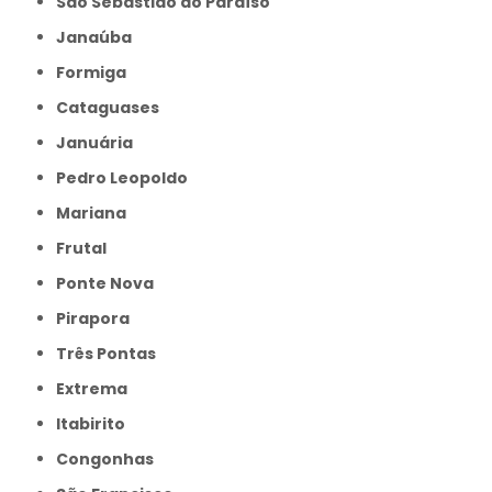
São Sebastião do Paraíso
Janaúba
Formiga
Cataguases
Januária
Pedro Leopoldo
Mariana
Frutal
Ponte Nova
Pirapora
Três Pontas
Extrema
Itabirito
Congonhas