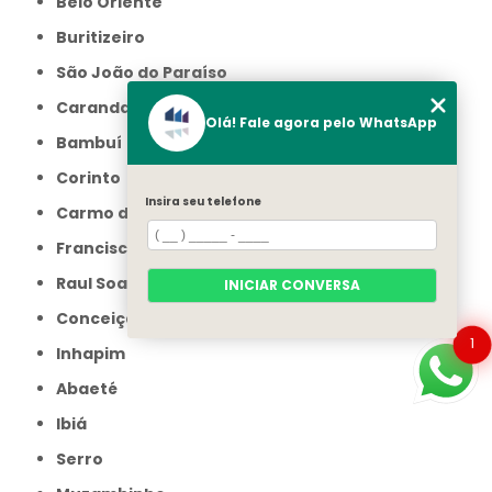
Belo Oriente
Buritizeiro
São João do Paraíso
Carandaí
Olá! Fale agora pelo WhatsApp
Bambuí
Corinto
Insira seu telefone
Carmo do Cajuru
Francisco Sá
Raul Soares
INICIAR CONVERSA
Conceição do Mato Dentro
1
Inhapim
Abaeté
Ibiá
Serro