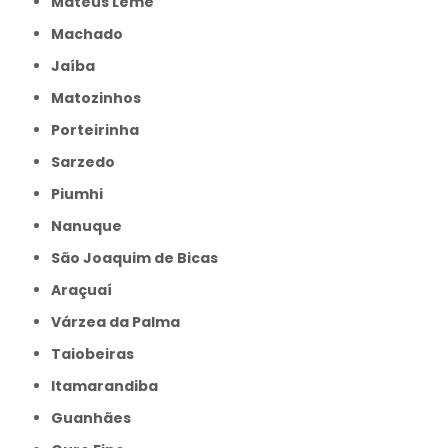
Mateus Leme
Machado
Jaíba
Matozinhos
Porteirinha
Sarzedo
Piumhi
Nanuque
São Joaquim de Bicas
Araçuaí
Várzea da Palma
Taiobeiras
Itamarandiba
Guanhães