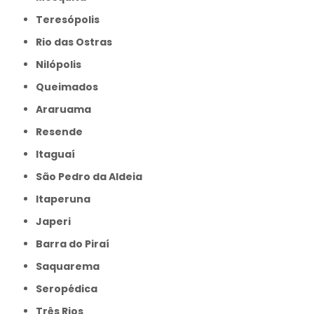
Teresópolis
Rio das Ostras
Nilópolis
Queimados
Araruama
Resende
Itaguaí
São Pedro da Aldeia
Itaperuna
Japeri
Barra do Piraí
Saquarema
Seropédica
Três Rios