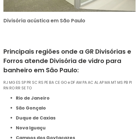
Divisória acústica em São Paulo
Principais regiões onde a GR Divisórias e
Forros atende Divisória de vidro para
banheiro em São Paulo:
RJ
MG
ES
SP
PR
SC
RS
PE
BA
CE
GO e DF
AM
PA
AC
AL
AP
MA
MT
MS
PB
PI
RN
RO
RR
SE
TO
Rio de Janeiro
São Gonçalo
Duque de Caxias
Nova Iguaçu
Campos dos Goytacazes