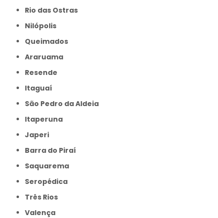
Rio das Ostras
Nilópolis
Queimados
Araruama
Resende
Itaguaí
São Pedro da Aldeia
Itaperuna
Japeri
Barra do Piraí
Saquarema
Seropédica
Três Rios
Valença