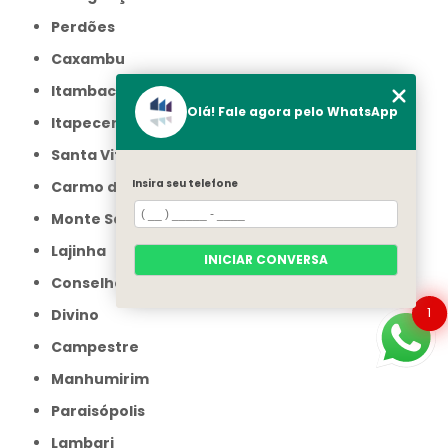
Perdões
Caxambu
Itambacuri
Olá! Fale agora pelo WhatsApp
Itapecerica
Santa Vitória
Insira seu telefone
Carmo do Rio Claro
Monte Santo de Minas
Lajinha
INICIAR CONVERSA
Conselheiro Pena
1
Divino
Campestre
Manhumirim
Paraisópolis
Lambari