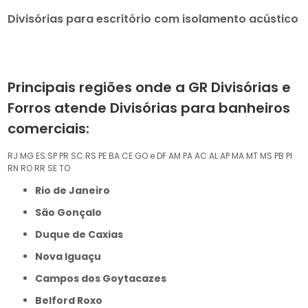
Divisórias para escritório com isolamento acústico
Principais regiões onde a GR Divisórias e
Forros atende Divisórias para banheiros
comerciais:
RJ
MG
ES
SP
PR
SC
RS
PE
BA
CE
GO e DF
AM
PA
AC
AL
AP
MA
MT
MS
PB
PI
RN
RO
RR
SE
TO
Rio de Janeiro
São Gonçalo
Duque de Caxias
Nova Iguaçu
Campos dos Goytacazes
Belford Roxo