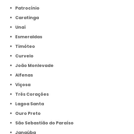
Patrocínio
Caratinga
Unaí
Esmeraldas
Timóteo
Curvelo
João Monlevade
Alfenas
Viçosa
Três Corações
Lagoa Santa
Ouro Preto
São Sebastião do Paraíso
Janaúba