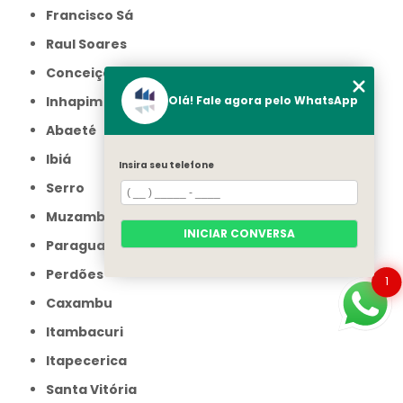
Francisco Sá
Raul Soares
Conceição do Mato Dentro
Olá! Fale agora pelo WhatsApp
Inhapim
Abaeté
Ibiá
Insira seu telefone
Serro
Muzambinho
INICIAR CONVERSA
Paraguaçu
Perdões
1
Caxambu
Itambacuri
Itapecerica
Santa Vitória