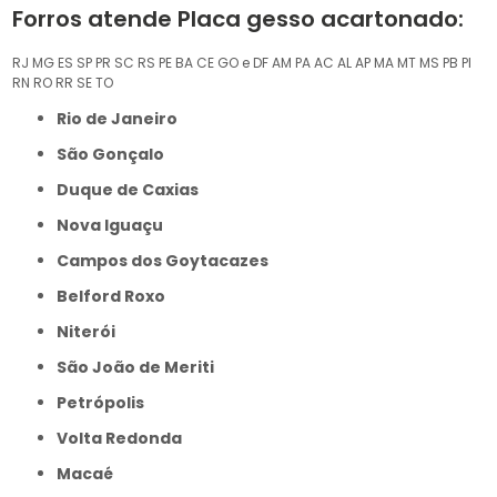
Forros atende Placa gesso acartonado:
RJ
MG
ES
SP
PR
SC
RS
PE
BA
CE
GO e DF
AM
PA
AC
AL
AP
MA
MT
MS
PB
PI
RN
RO
RR
SE
TO
Rio de Janeiro
São Gonçalo
Duque de Caxias
Nova Iguaçu
Campos dos Goytacazes
Belford Roxo
Niterói
São João de Meriti
Petrópolis
Volta Redonda
Macaé